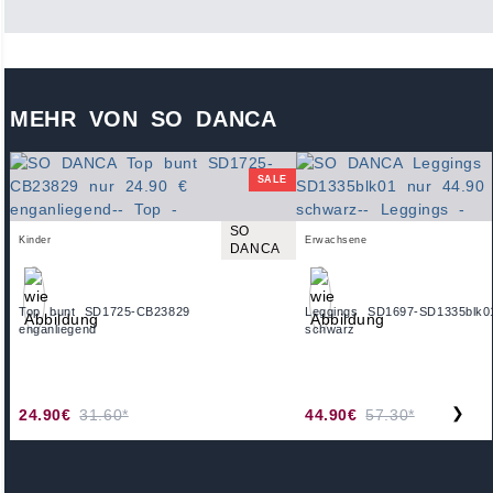
MEHR VON SO DANCA
SALE
SO
Kinder
Erwachsene
DANCA
Top bunt SD1725-CB23829
Leggings SD1697-SD1335blk0
enganliegend
schwarz
❯
24.90€
31.60*
44.90€
57.30*