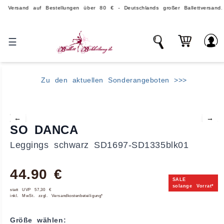
and auf Bestellungen über 80 € - Deutschlands großer Ballettversand.
☰
Zu den aktuellen Sonderangeboten >>>
←
→
SO DANCA
Leggings schwarz SD1697-SD1335blk01
44.90 €
SALE
solange Vorrat*
statt UVP 57,30 €
inkl. MwSt. zzgl. Versandkostenbeteiligung*
Größe wählen: