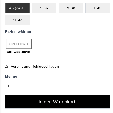
XS (34-P)
S 36
M 38
L 40
XL 42
Farbe wählen:
siehe Farbkarte
WIE ABBILDUNG
⚠️ Verbindung fehlgeschlagen
Menge:
In den Warenkorb