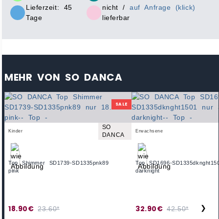
Lieferzeit: 45
nicht /
auf Anfrage (klick)
Tage
lieferbar
MEHR VON SO DANCA
SALE
SO
Kinder
Erwachsene
DANCA
Top Shimmer SD1739-SD1335pnk89
Top SD1696-SD1335dknght15
pink
darknight
18.90€
32.90€
❯
23.60*
42.50*