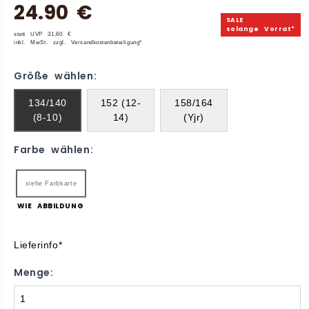
24.90 €
SALE
solange Vorrat*
statt UVP 31,60 €
inkl. MwSt. zzgl. Versandkostenbeteiligung*
Größe wählen:
134/140
152 (12-
158/164
(8-10)
14)
(Yjr)
Farbe wählen:
siehe Farbkarte
WIE ABBILDUNG
Lieferinfo*
Menge: