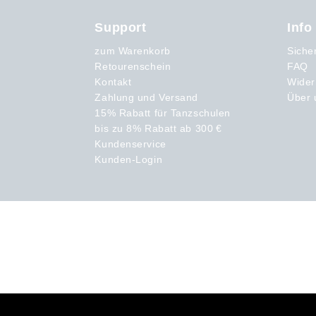
Support
Info
zum Warenkorb
Siche
Retourenschein
FAQ
Kontakt
Wider
Zahlung und Versand
Über 
15% Rabatt für Tanzschulen
bis zu 8% Rabatt ab 300 €
Kundenservice
Kunden-Login