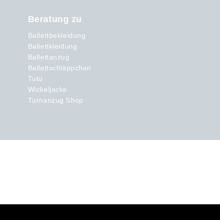
Beratung zu
Ballettbekleidung
Ballettkleidung
Ballettanzug
Ballettschläppchen
Tutu
Wickeljacke
Turnanzug Shop