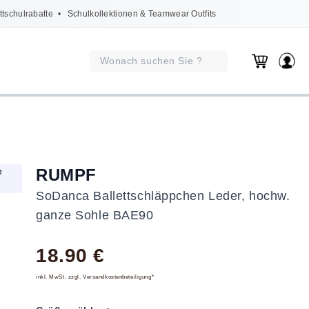
ttschulrabatte
• Schulkollektionen & Teamwear Outfits
RUMPF
SoDanca Ballettschläppchen Leder, hochw.
ganze Sohle BAE90
18.90 €
inkl. MwSt. zzgl. Versandkostenbeteiligung*