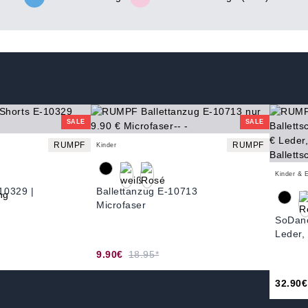
SALE
SALE
RUMPF
RUMPF
Kinder
Kinder & 
10329 |
Ballettanzug E-10713
Microfaser
SoDanc
Leder, 
9.90€
18.95*
32.90€