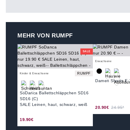
MEHR VON RUMPF
SALE
Erwachsene
RUMPF
Kinder & Erwachsene
Damen Shorts E-
SoDanca Ballettschläppchen SD16
SD16 (C)
SALE Leinen, haut, schwarz, weiß
20.90€
24.95*
19.90€