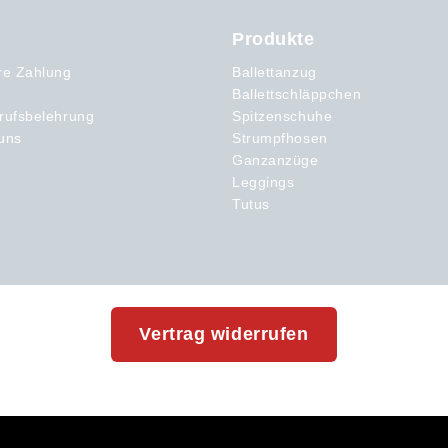
Produkte
re Zahlung
Ballettanzug
Ballettschläppchen
rufsbelehrung
Spitzenschuhe
uns
Strumpfhosen
Ganzanzüge
Leggings
Tutus
Vertrag widerrufen