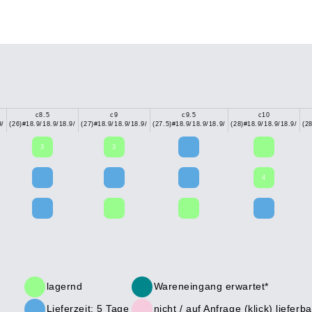
c8.5
c9
c9.5
c10
9/
(26)#18.9/18.9/18.9/
(27)#18.9/18.9/18.9/
(27.5)#18.9/18.9/18.9/
(28)#18.9/18.9/18.9/
(2
3
3
4
lagernd
Wareneingang erwartet*
Lieferzeit: 5 Tage
nicht /
auf Anfrage (klick)
lieferba