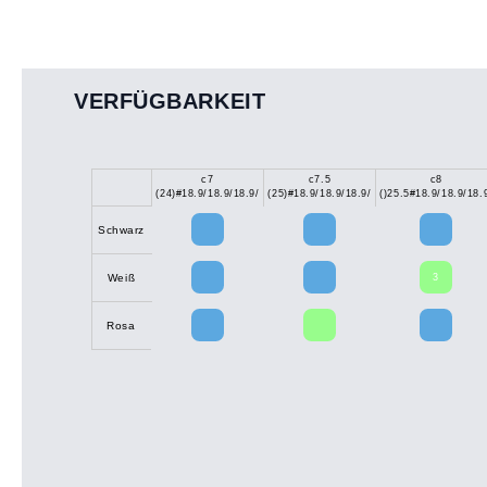
VERFÜGBARKEIT
c7
c7.5
c8
(24)#18.9/18.9/18.9/
(25)#18.9/18.9/18.9/
()25.5#18.9/18.9/18.
Schwarz
3
Weiß
Rosa