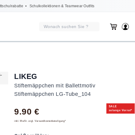
ttschulrabatte
• Schulkollektionen & Teamwear Outfits
LIKEG
Stiftemäppchen mit Ballettmotiv
Stiftemäppchen LG-Tube_104
SALE
9.90 €
solange Vorrat*
inkl. MwSt. zzgl. Versandkostenbeteiligung*