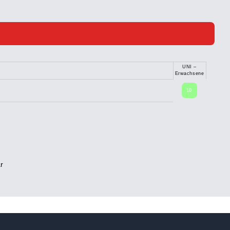
UNI –
Erwachsene
10
r