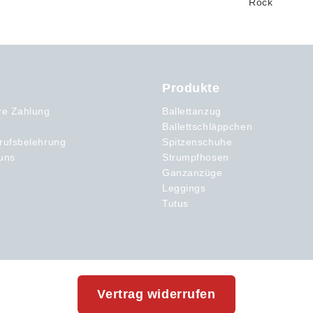
Produkte
re Zahlung
Ballettanzug
Ballettschläppchen
rufsbelehrung
Spitzenschuhe
uns
Strumpfhosen
Ganzanzüge
Leggings
Tutus
Vertrag widerrufen