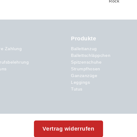
Produkte
re Zahlung
Ballettanzug
Ballettschläppchen
rufsbelehrung
Spitzenschuhe
uns
Strumpfhosen
Ganzanzüge
Leggings
Tutus
Vertrag widerrufen