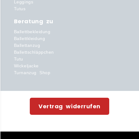
Leggings
Tutus
Beratung zu
Ballettbekleidung
Ballettkleidung
Ballettanzug
Ballettschläppchen
Tutu
Wickeljacke
Turnanzug Shop
Vertrag widerrufen