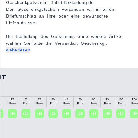
Geschenkgutschein BallettBekleidung.de
Den Geschenkgutschein versenden wir in einem
Briefumschlag an Ihre oder eine gewünschte
Lieferadresse.
Bei Bestellung des Gutscheins ohne weitere Artikel
wählen Sie bitte die Versandart Geschenkg...
weiterlesen
IT
0
15
20
25
30
40
50
60
75
100
150
ro
Euro
Euro
Euro
Euro
Euro
Euro
Euro
Euro
Euro
Euro
0
>20
>20
>20
>20
>20
>20
>20
>20
>20
>20