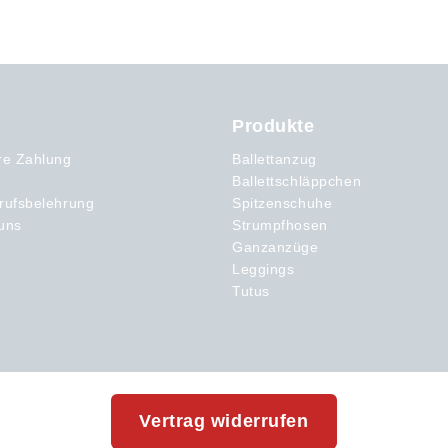
Produkte
re Zahlung
Ballettanzug
Ballettschläppchen
rufsbelehrung
Spitzenschuhe
uns
Strumpfhosen
Ganzanzüge
Leggings
Tutus
Vertrag widerrufen