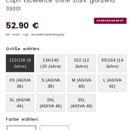
Capri Excellence shine stark glänzend
39301
SONDERANGEBOT
52.90 €
inkl. MwSt. zzgl. Versandkostenbeteiligung*
Größe wählen:
122/128 (8
134/140
152 (12
XS/164 (14
Jahre)
(10 Jahre)
Jahre)
Jahre)
XS (AGIVA
S (AGIVA
M (AGIVA
L (AGIVA
36)
38)
40)
42)
XL (AGIVA
2XL
3XL
44)
(AGIVA 46)
(AGIVA 48)
Farbe wählen: