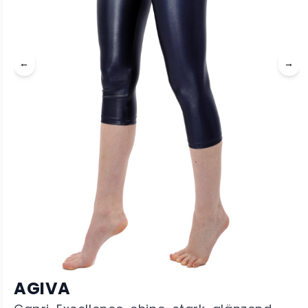
←
→
AGIVA