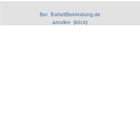
Bei BallettBekleidung.de
anrufen (klick)
Support
zum Warenkorb
Retourenschein
Kontakt
Zahlung und Versand
15% Rabatt für Tanzschulen
bis zu 8% Rabatt ab 300 €
Kundenservice
Kunden-Login
Info