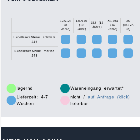
122/128
134/140
XS/164
XS
152 (12
(8
(10
(14
(AGIVA
Jahre)
Jahre)
Jahre)
Jahre)
36)
ExcellenceShine schwarz
246
ExcellenceShine marine
243
lagernd
Wareneingang erwartet*
Lieferzeit: 4-7
nicht /
auf Anfrage (klick)
Wochen
lieferbar