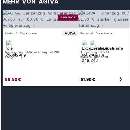
MEHR VON AGIVA
ANGEBOT
AGIVA
Kinder & Erwachsene
Kinder & Erwachsene
Ganzanzug Voltigieranzug 96730
Turnanzug 88771
Langarm |
stärker glänzend
88.90€
51.90€
❯