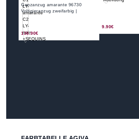
Ganzanzug amarante 96730
Voltigieranzug zweifarbig |
9.90€
136.90€
FARBTABELLE AGIVA