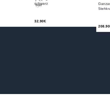
schwarz
Ganzan
Stehkr
32.90€
208.90