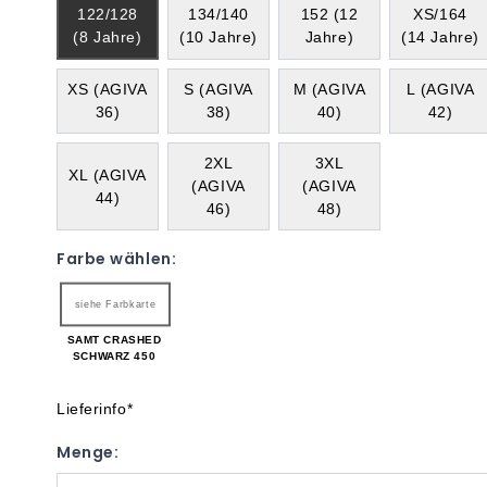
122/128
134/140
152 (12
XS/164
(8 Jahre)
(10 Jahre)
Jahre)
(14 Jahre)
XS (AGIVA
S (AGIVA
M (AGIVA
L (AGIVA
36)
38)
40)
42)
2XL
3XL
XL (AGIVA
(AGIVA
(AGIVA
44)
46)
48)
Farbe wählen:
siehe Farbkarte
SAMT CRASHED
SCHWARZ 450
Lieferinfo*
Menge: