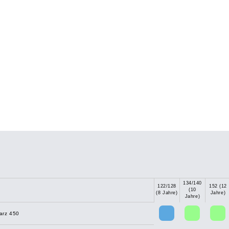
134/140
122/128
152 (12
(10
(8 Jahre)
Jahre)
Jahre)
arz 450