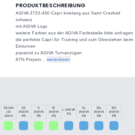
PRODUKTBESCHREIBUNG
AGIVA 3733-450 Capri knielang aus Samt Crashed
schwarz
mit AGIVA Logo
weitere Farben aus der AGIVA Farbtabelle bitte anfragen
die perfekte Capri für Training und zum Überziehen beim
Einturnen
passend zu AGIVA Turnanzügen
87% Polyam...
weiterlesen
XS/164
XS
S
M
XL
2XL
3XL
L (AGIVA
(14
(AGIVA
(AGIVA
(AGIVA
(AGIVA
(AGIVA
(AGIVA
42)
Jahre)
36)
38)
40)
44)
46)
48)