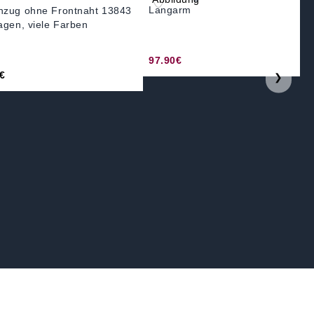
Langarm
zug ohne Frontnaht 13843
agen, viele Farben
97.90€
€
❯