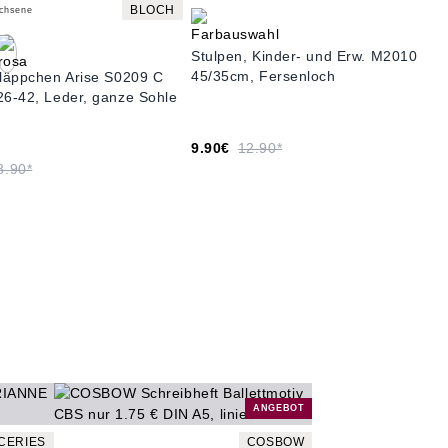
BLOCH
achsene
Stulpen, Kinder- und Erw. M2010
45/35cm, Fersenloch
hläppchen Arise S0209 C
26-42, Leder, ganze Sohle
9.90€
12.90*
8.90*
ANGEBOT
CERIES
COSBOW