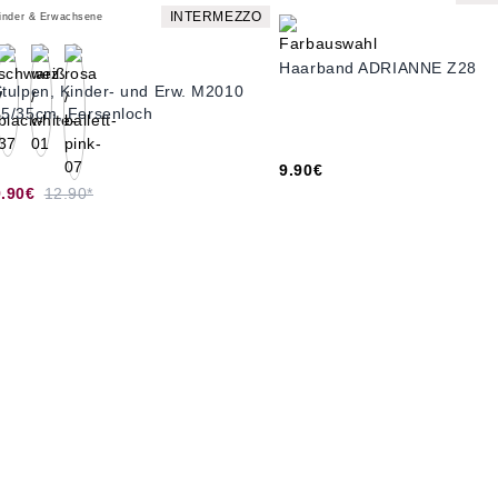
INTERMEZZO
inder & Erwachsene
Haarband ADRIANNE Z28
Stulpen, Kinder- und Erw. M2010
45/35cm, Fersenloch
9.90€
9.90€
12.90*