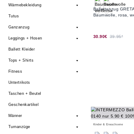
Wärmebekleidung
Ballettanzug GRET
Baumwolle, rosa, w
Tutus
Ganzanzug
30.90€
39.95*
Leggings + Hosen
Ballett Kleider
Tops + Shirts
Fitness
Untertrikots
Taschen + Beutel
Geschenkartikel
Männer
Kinder & Erwachsene
Turnanzüge