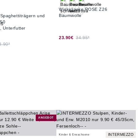
Wickeljacke ROSE Z26
Baumwolle
t Spaghettiträgern und
950
, Unterfutter
23.90€
34.95*
3.90*
ANGEBOT
INTERMEZZO
Kinder & Erwachsene