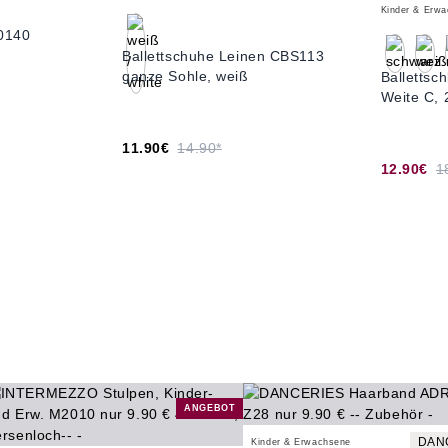
Kinder & Erw
 0140
Ballettschuhe Leinen CBS113
ganze Sohle, weiß
Ballettsc
Weite C, 
11.90€
14.90*
12.90€
1
ANGEBOT
DAN
Kinder & Erwachsene