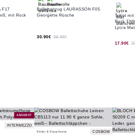
A F17
Ballettanzug LAURASSON F05
eiß, mit Rock
Georgette Rüsche
Trikot mi
Rock TN
Lycra Mat
30.90€
36.95*
17.90€
2
ANGEBOT
INTERMEZZO
COSBOW
Kinder & Erwachsene