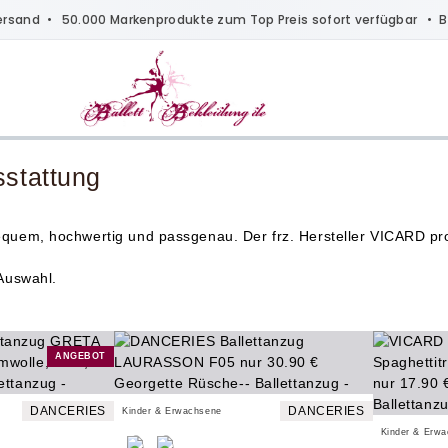
ersand
• 50.000 Markenprodukte zum Top Preis sofort verfügbar •
B
sstattung
equem, hochwertig und passgenau. Der frz. Hersteller
VICARD
pr
 Auswahl.
ANGEBOT
DANCERIES
DANCERIES
Kinder & Erwachsene
Kinder & Erw