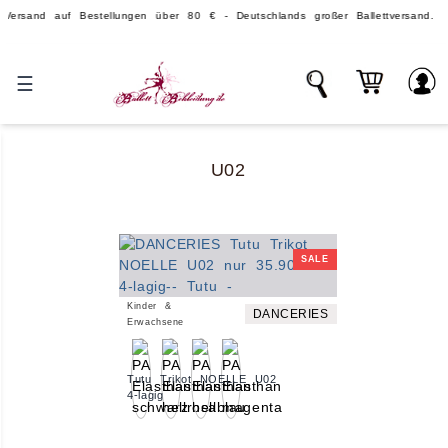
d auf Bestellungen über 80 € - Deutschlands großer Ballettversand.
☰
U02
SALE
Kinder &
DANCERIES
Erwachsene
Tutu Trikot NOELLE U02
4-lagig